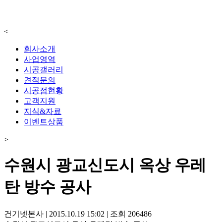
<
회사소개
사업영역
시공갤러리
견적문의
시공점현황
고객지원
지식&자료
이벤트상품
>
수원시 광교신도시 옥상 우레
탄 방수 공사
건기넷본사
|
2015.10.19 15:02
|
조회
206486