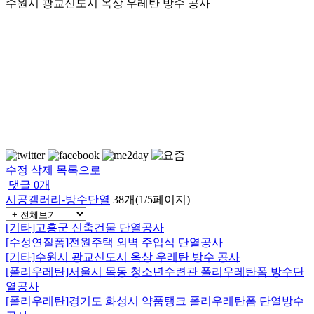
수원시 광교신도시 옥상 우레탄 방수 공사
수정
삭제
목록으로
댓글
0
개
시공갤러리-방수단열
38개(1/5페이지)
[기타]
고흥군 신축건물 단열공사
[수성연질폼]
전원주택 외벽 주입식 단열공사
[기타]
수원시 광교신도시 옥상 우레탄 방수 공사
[폴리우레탄]
서울시 목동 청소년수련관 폴리우레탄폼 방수단
열공사
[폴리우레탄]
경기도 화성시 약품탱크 폴리우레탄폼 단열방수