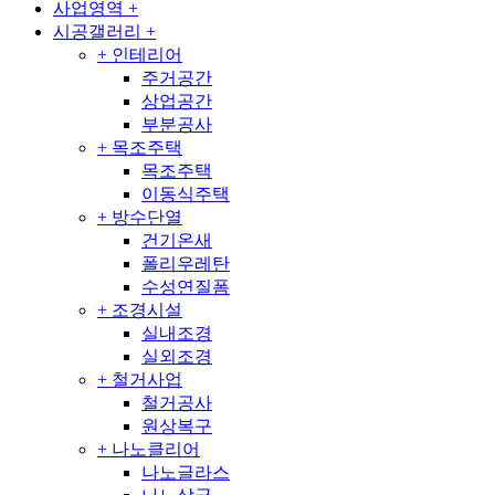
사업영역
+
시공갤러리
+
+
인테리어
주거공간
상업공간
부분공사
+
목조주택
목조주택
이동식주택
+
방수단열
건기온새
폴리우레탄
수성연질폼
+
조경시설
실내조경
실외조경
+
철거사업
철거공사
원상복구
+
나노클리어
나노글라스