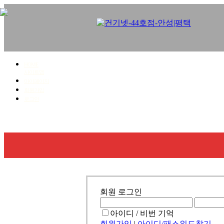
HOME
사이트맵
마이페이지
회원가입
로그인
회사소개
사업영역
시공갤러리
견적문의
회원 로그인
아이디 / 비번 기억
회원가입
|
아이디/패스워드찾기