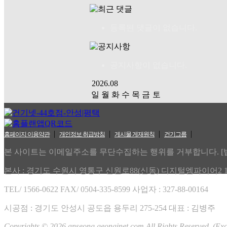
등록된 댓글이 없습니다.
공지사항이 없습니다.
2026.08
일
월
화
수
목
금
토
01
02
03
04
05
06
07
08
09
10
11
12
13
14
15
|
|
|
|
홈페이지 이용약관
개인정보 취급방침
게시물 게재원칙
건기그룹
16
17
18
19
20
21
22
23
24
25
26
27
28
29
본 사이트는 이메일주소를 무단수집하는 행위를 거부합니다. [법률
30
31
본사 : 경기도 수원시 영통구 신원로88(신동) 디지털엠파이어2 1
RSS 2.0
|
ATOM 0.3
Total : 3,643,896
TEL/ 1566-0622
FAX/ 0504-335-8599 사업자 : 327-88-00164
Yesterday : 7,230
Today : 3,978
시공점 : 경기도 안성시 공도읍 용두리 275-254 대표 : 김병주
Copyrights © 2026 anseong.geonginet.com All Rights Reserved. (Exc