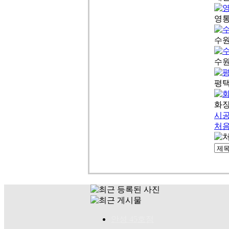
영통
수원
수원
평택
화장
시
처
안성 45호점