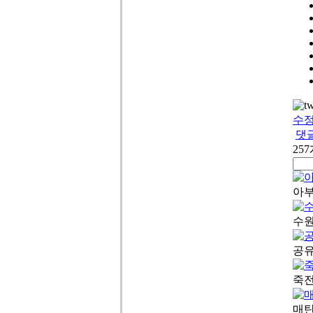
수
댓
25
아부
수
공유
죽전
매탄