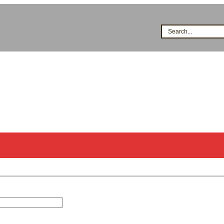
Search...
시공점현황
고객지원
지식&자료
이벤