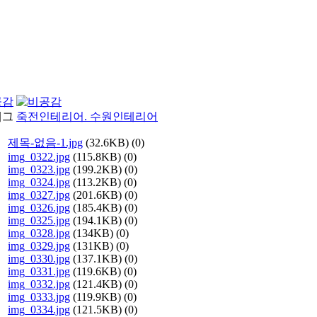
죽전인테리어. 수원인테리어
제목-없음-1.jpg
(32.6KB)
(0)
img_0322.jpg
(115.8KB)
(0)
img_0323.jpg
(199.2KB)
(0)
img_0324.jpg
(113.2KB)
(0)
img_0327.jpg
(201.6KB)
(0)
img_0326.jpg
(185.4KB)
(0)
img_0325.jpg
(194.1KB)
(0)
img_0328.jpg
(134KB)
(0)
img_0329.jpg
(131KB)
(0)
img_0330.jpg
(137.1KB)
(0)
img_0331.jpg
(119.6KB)
(0)
img_0332.jpg
(121.4KB)
(0)
img_0333.jpg
(119.9KB)
(0)
img_0334.jpg
(121.5KB)
(0)