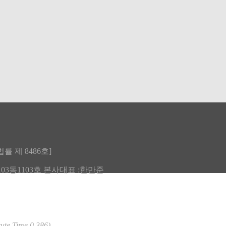
 제 8486호]
03동1103호 본사대표 :한만준
ute Time 0.386)