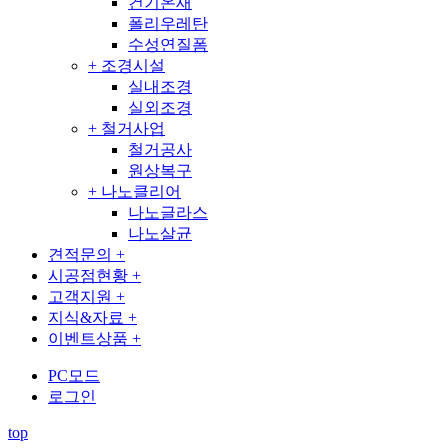
건기온새
폴리우레탄
수성연질폼
+
조경시설
실내조경
실외조경
+
철거사업
철거공사
원상복구
+
나노클리어
나노글라스
나노살균
견적문의
+
시공점현황
+
고객지원
+
지식&자료
+
이벤트상품
+
PC모드
로그인
top