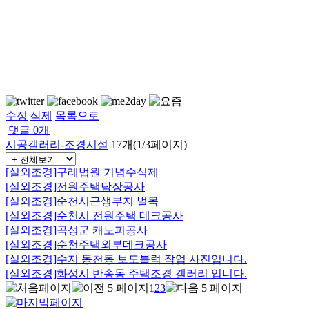
수정
삭제
목록으로
댓글
0
개
시공갤러리-조경시설
17개(1/3페이지)
[실외조경]
구레법원 기념수식제
[실외조경]
전원주택담장공사
[실외조경]
순천시근생부지 벌목
[실외조경]
순천시 전원주택 데크공사
[실외조경]
곡성군 캐노피공사
[실외조경]
순천주택외부데크공사
[실외조경]
수지 동천동 보도블럭 작업 사진입니다.
[실외조경]
화성시 반송동 주택조경 갤러리 입니다.
1
2
3