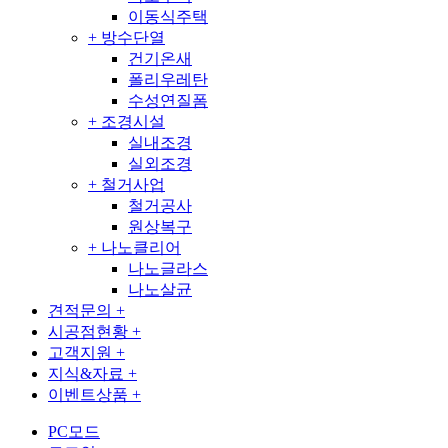
이동식주택
+
방수단열
건기온새
폴리우레탄
수성연질폼
+
조경시설
실내조경
실외조경
+
철거사업
철거공사
원상복구
+
나노클리어
나노글라스
나노살균
견적문의
+
시공점현황
+
고객지원
+
지식&자료
+
이벤트상품
+
PC모드