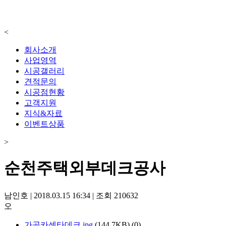
<
회사소개
사업영역
시공갤러리
견적문의
시공점현황
고객지원
지식&자료
이벤트상품
>
순천주택외부데크공사
남인호
|
2018.03.15 16:34
|
조회
210632
오
가곡카센타데크.jpg
(144.7KB)
(0)