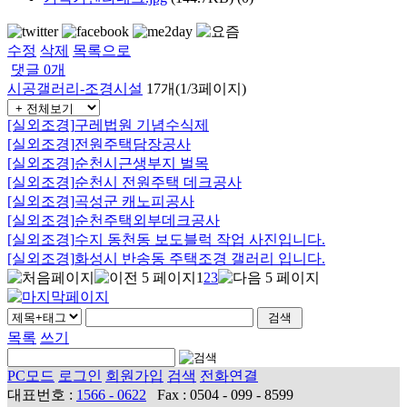
수정
삭제
목록으로
댓글
0
개
시공갤러리-조경시설
17개(1/3페이지)
[실외조경]
구레법원 기념수식제
[실외조경]
전원주택담장공사
[실외조경]
순천시근생부지 벌목
[실외조경]
순천시 전원주택 데크공사
[실외조경]
곡성군 캐노피공사
[실외조경]
순천주택외부데크공사
[실외조경]
수지 동천동 보도블럭 작업 사진입니다.
[실외조경]
화성시 반송동 주택조경 갤러리 입니다.
1
2
3
목록
쓰기
PC모드
로그인
회원가입
검색
전화연결
대표번호 :
1566 - 0622
Fax : 0504 - 099 - 8599