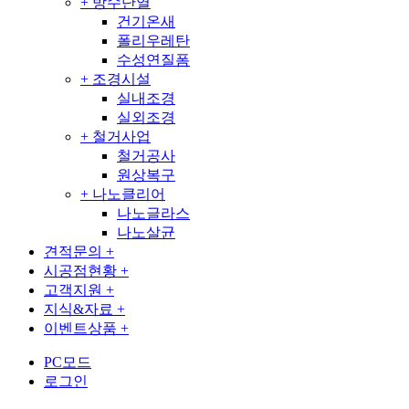
+
방수단열
건기온새
폴리우레탄
수성연질폼
+
조경시설
실내조경
실외조경
+
철거사업
철거공사
원상복구
+
나노클리어
나노글라스
나노살균
견적문의
+
시공점현황
+
고객지원
+
지식&자료
+
이벤트상품
+
PC모드
로그인