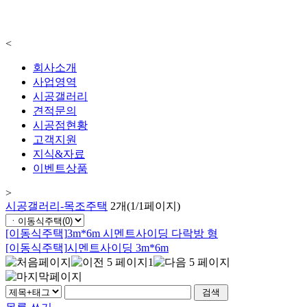
<
회사소개
사업영역
시공갤러리
견적문의
시공점현황
고객지원
지식&자료
이벤트상품
>
시공갤러리-목조주택
2개(1/1페이지)
[이동식주택]
3m*6m 시멘트사이딩 다락방 형
[이동식주택]
시멘트사이딩 3m*6m
1