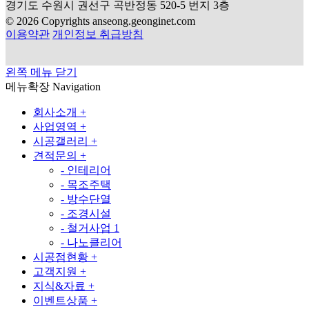
경기도 수원시 권선구 곡반정동 520-5 번지 3층
© 2026 Copyrights anseong.geonginet.com
이용약관
개인정보 취급방침
왼쪽 메뉴 닫기
메뉴확장
Navigation
회사소개
+
사업영역
+
시공갤러리
+
견적문의
+
-
인테리어
-
목조주택
-
방수단열
-
조경시설
-
철거사업
1
-
나노클리어
시공점현황
+
고객지원
+
지식&자료
+
이벤트상품
+