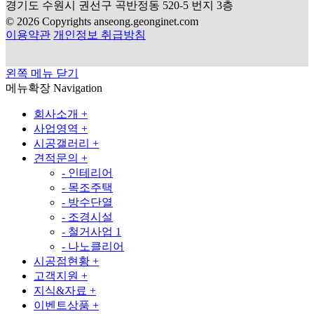
경기도 수원시 권선구 곡반정동 520-5 번지 3층
© 2026 Copyrights anseong.geonginet.com
이용약관
개인정보 취급방침
왼쪽 메뉴 닫기
메뉴확장
Navigation
회사소개
+
사업영역
+
시공갤러리
+
견적문의
+
-
인테리어
-
목조주택
-
방수단열
-
조경시설
-
철거사업
1
-
나노클리어
시공점현황
+
고객지원
+
지식&자료
+
이벤트상품
+